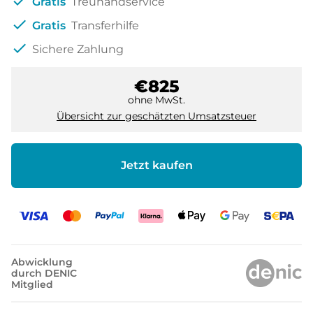
check
Gratis
Treuhandservice
check
Gratis
Transferhilfe
check
Sichere Zahlung
€825
ohne MwSt.
Übersicht zur geschätzten Umsatzsteuer
Jetzt kaufen
Abwicklung
durch DENIC
Mitglied